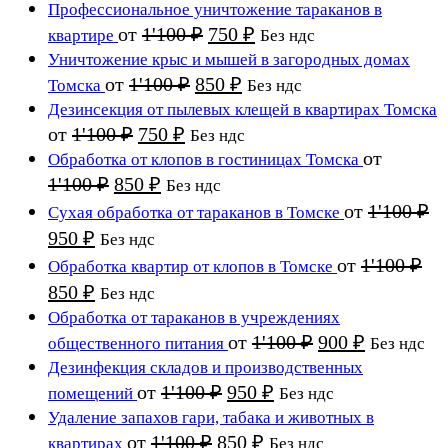
1'100 ₽.
цена
цена:
Профессиональное уничтожение тараканов в
составляла
800 ₽.
Первоначальная
Текущая
от
1'100
₽
750
₽
квартире
Без ндс
1'100 ₽.
цена
цена:
Уничтожение крыс и мышей в загородных домах
составляла
750 ₽.
Первоначальная
Текущая
от
1'100
₽
850
₽
Томска
Без ндс
1'100 ₽.
цена
цена:
Дезинсекция от пылевых клещей в квартирах Томска
составляла
850 ₽.
Первоначальная
Текущая
от
1'100
₽
750
₽
Без ндс
1'100 ₽.
цена
цена:
от
Обработка от клопов в гостиницах Томска
составляла
750 ₽.
Первоначальная
Текущая
1'100
₽
850
₽
Без ндс
1'100 ₽.
цена
цена:
от
1'100
₽
Сухая обработка от тараканов в Томске
составляла
850 ₽.
Первоначальная
Текущая
950
₽
Без ндс
1'100 ₽.
цена
цена:
от
1'100
₽
Обработка квартир от клопов в Томске
составляла
950 ₽.
Первоначальная
Текущая
850
₽
Без ндс
1'100 ₽.
цена
цена:
Обработка от тараканов в учреждениях
составляла
850 ₽.
Первоначальна
Текущая
от
1'100
₽
900
₽
общественного питания
Без ндс
1'100 ₽.
цена
цена:
Дезинфекция складов и производственных
составляла
900 ₽.
Первоначальная
Текущая
от
1'100
₽
950
₽
помещений
Без ндс
1'100 ₽.
цена
цена:
Удаление запахов гари, табака и животных в
составляла
950 ₽.
Первоначальная
Текущая
от
1'100
₽
850
₽
квартирах
Без ндс