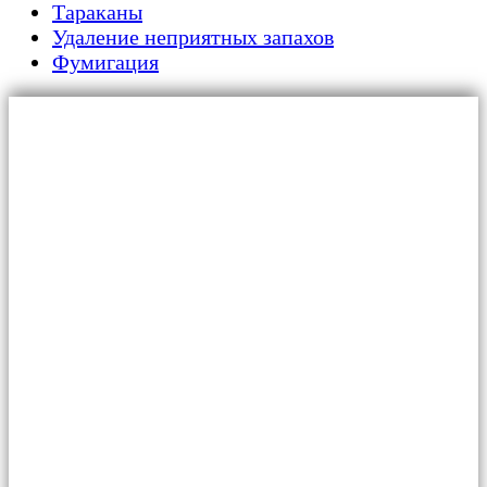
Тараканы
Удаление неприятных запахов
Фумигация
Главная
Для граждан
Уничтожение тараканов
Обработка от клопов
Дезинфекция от плесени и грибка
Дератизация от крыс и мышей
Акт дезинфекции автомобиля
Обработка от муравьев
Cухая обработка от насекомых
Обработка от жуков-короедов
Обработка от вирусов и бактерий
Обработка от клещей
Обработка от мокриц
Удаление запахов
Избавление от пылевых клещей-
сапрофитов