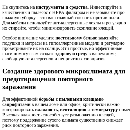
Не скупитесь на
инструменты и средства
. Инвестируйте в
качественный пылесос с HEPA-фильтром и не забывайте про
влажную уборку – это ваш главный союзник против пыли.
Для
мебели
используйте антиаллергенные чехлы и регулярно
их стирайте, чтобы минимизировать скопление клещей.
Особое внимание уделите
постельному белью
: заменяйте
подушки и матрасы на гипоаллергенные модели и регулярно
проветривайте их на солнце. Эти простые, но эффективные
шаги помогут вам создать
здоровую среду
в вашем доме,
свободную от аллергенов и неприятных сюрпризов.
Создание здорового микроклимата для
предотвращения повторного
заражения
Для эффективной
борьбы с пылевыми клещами-
сапрофитами
в вашем доме или офисе, критически важно
контролировать
влажность
,
вентиляцию
и
температуру
поме
Высокая влажность способствует размножению клещей,
поэтому поддержание сухого климата существенно снижает
риск повторного заражения.