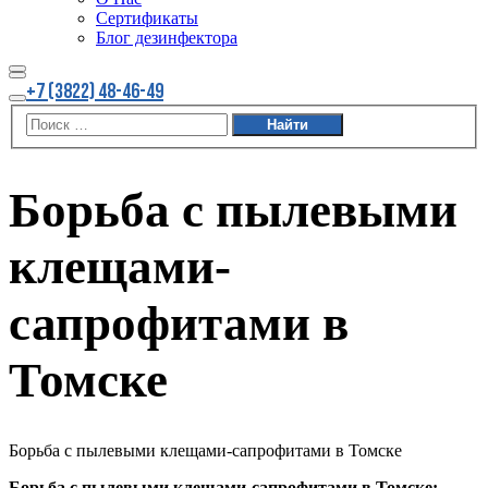
Сертификаты
Блог дезинфектора
Найти
Больше
+7 (3822) 48-46-49
информации
Главное
меню
Борьба с пылевыми
клещами-
сапрофитами в
Томске
Борьба с пылевыми клещами-сапрофитами в Томске
Борьба с пылевыми клещами-сапрофитами в Томске: