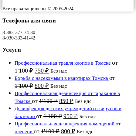
Все права защищены © 2005-2024
Телефоны для связи
8-383-377-74-30
8-930-333-41-42
Услуги
от
Профессиональная травля клопов в Томске
Первоначальная
Текущая
1'100
₽
750
₽
Без ндс
цена
цена:
от
Борьба с насекомыми в квартирах Томска
составляла
750 ₽.
Первоначальная
Текущая
1'100
₽
800
₽
Без ндс
1'100 ₽.
цена
цена:
Профессиональная дезинсекция от тараканов в
составляла
800 ₽.
Первоначальная
Текущая
от
1'100
₽
850
₽
Томске
Без ндс
1'100 ₽.
цена
цена:
Дезинфекция детских учреждений от вирусов и
составляла
850 ₽.
Первоначальная
Текущая
от
1'100
₽
950
₽
бактерий
Без ндс
1'100 ₽.
цена
цена:
Профессиональная дезинфекция помещений от
составляла
950 ₽.
Первоначальная
Текущая
от
1'100
₽
800
₽
плесени
Без ндс