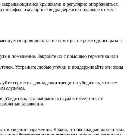
но закрывающимися крышками и регулярно опорожняться.
их шкафах, а мусорные ведра держите подальше от мест
омендуется проводить такие осмотры не реже одного раза в
нуть в помещение. Закройте их с помощью герметика или
 утечек. Устраните любые утечки и поддерживайте эти зоны
йте герметик для заделки трещин и убедитесь, что все
ым службам.
. Убедитесь, что выбранная служба имеет опыт и
возможные заражения.
едотвращении заражений. Важно, чтобы каждый жилец знал,
анизация
образовательных программ
, таких как семинары,