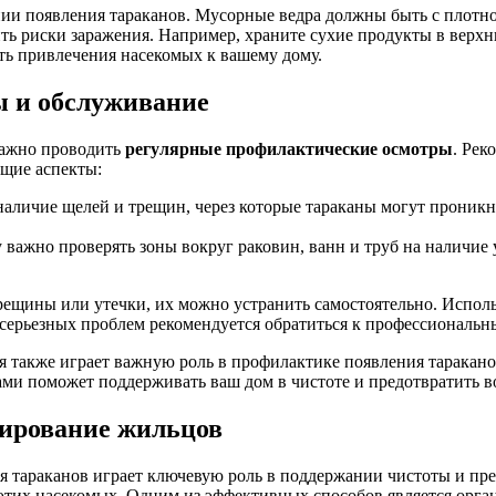
нии появления тараканов. Мусорные ведра должны быть с плот
ть риски заражения. Например, храните сухие продукты в верхн
ь привлечения насекомых к вашему дому.
ы и обслуживание
важно проводить
регулярные профилактические осмотры
. Рек
ющие аспекты:
 наличие щелей и трещин, через которые тараканы могут проник
 важно проверять зоны вокруг раковин, ванн и труб на наличие
ещины или утечки, их можно устранить самостоятельно. Использу
серьезных проблем рекомендуется обратиться к профессиональн
также играет важную роль в профилактике появления тараканов
ми поможет поддерживать ваш дом в чистоте и предотвратить 
ирование жильцов
 тараканов играет ключевую роль в поддержании чистоты и пр
 этих насекомых. Одним из эффективных способов является орг