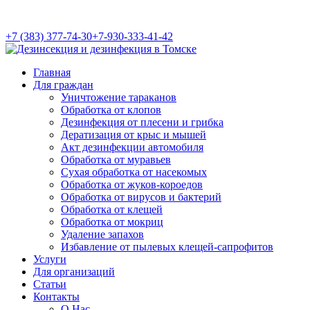
+7 (383) 377-74-30
+7-930-333-41-42
Главная
Для граждан
Уничтожение тараканов
Обработка от клопов
Дезинфекция от плесени и грибка
Дератизация от крыс и мышей
Акт дезинфекции автомобиля
Обработка от муравьев
Cухая обработка от насекомых
Обработка от жуков-короедов
Обработка от вирусов и бактерий
Обработка от клещей
Обработка от мокриц
Удаление запахов
Избавление от пылевых клещей-сапрофитов
Услуги
Для организаций
Статьи
Контакты
О Нас