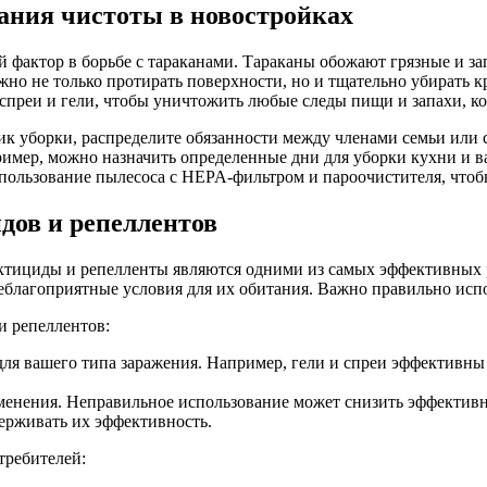
ания чистоты в новостройках
ой фактор в борьбе с тараканами. Тараканы обожают грязные и з
но не только протирать поверхности, но и тщательно убирать к
преи и гели, чтобы уничтожить любые следы пищи и запахи, ко
ик уборки, распределите обязанности между членами семьи или 
ример, можно назначить определенные дни для уборки кухни и 
спользование пылесоса с HEPA-фильтром и пароочистителя, чтоб
дов и репеллентов
сектициды и репелленты являются одними из самых эффективных
 неблагоприятные условия для их обитания. Важно правильно исп
и репеллентов:
для вашего типа заражения. Например, гели и спреи эффективны
енения. Неправильное использование может снизить эффективно
держивать их эффективность.
требителей: