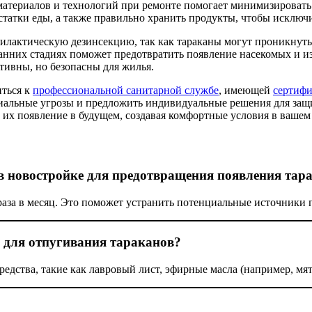
териалов и технологий при ремонте помогает минимизировать р
статки еды, а также правильно хранить продукты, чтобы исключ
илактическую дезинсекцию, так как тараканы могут проникнуть
нних стадиях поможет предотвратить появление насекомых и из
ивны, но безопасны для жилья.
иться к
профессиональной санитарной службе
, имеющей
сертиф
иальные угрозы и предложить индивидуальные решения для защи
 их появление в будущем, создавая комфортные условия в вашем
в новостройке для предотвращения появления тар
раза в месяц. Это поможет устранить потенциальные источники 
 для отпугивания тараканов?
дства, такие как лавровый лист, эфирные масла (например, мятн