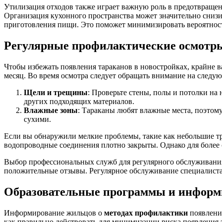
Утилизация отходов также играет важную роль в предотвраще
Организация кухонного пространства может значительно снизи
приготовления пищи. Это поможет минимизировать вероятност
Регулярные профилактические осмотр
Чтобы избежать появления тараканов в новостройках, крайне 
месяц. Во время осмотра следует обращать внимание на следу
Щели и трещины
: Проверьте стены, полы и потолки на
других подходящих материалов.
Влажные зоны
: Тараканы любят влажные места, поэтому
сухими.
Если вы обнаружили мелкие проблемы, такие как небольшие тр
водопроводные соединения плотно закрыты. Однако для более 
Выбор профессиональных служб для регулярного обслуживания 
положительные отзывы. Регулярное обслуживание специалиста
Образовательные программы и информ
Информирование жильцов о
методах профилактики
появления
как правильно действовать для минимизации риска появления